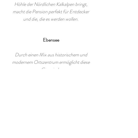
Höhle der Nördlichen Kalkalpen bringt,
macht die Pension perfekt für Entdecker
und die, die es werden wollen.
Ebensee
Durch einen Mix aus historischem und
modernem Ortszentrum ermöglicht diese
Gemeinde
eine abwechslungsreiche Mischung.
Berge
Eingebettet zwischen dem Höllen- sowie
dem Toten Gebirge ist Ebensee der
perfekte Startpunkt für ausgiebige